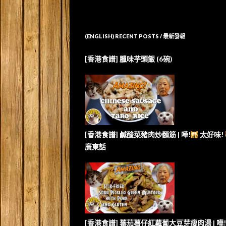
(ENGLISH) RECENT POSTS / 最新發報
[香港食譜] 臘味芋頭飯 (6碗)
[香港食譜] 鹹酸菜豬肉炒麵筋 | 嘩!
太好味!
廣東話
[香港食譜] 蕃茄薯仔紅蘿蔔大豆芽瘦肉湯 | 嘩!