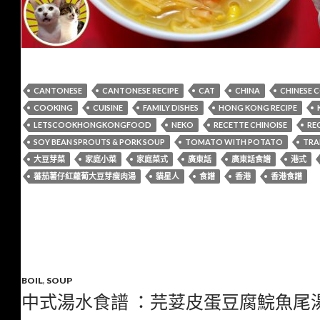
CANTONESE
CANTONESE RECIPE
CAT
CHINA
CHINESE 
COOKING
CUISINE
FAMILY DISHES
HONG KONG RECIPE
LETSCOOKHONGKONGFOOD
NEKO
RECETTE CHINOISE
REC
SOY BEAN SPROUTS & PORK SOUP
TOMATO WITH POTATO
TRA
大豆芽菜
家庭小菜
家庭菜式
廣東話
廣東話食譜
港式
蕃茄薯仔紅蘿蔔大豆芽瘦肉湯
貓星人
食譜
香港
香港食譜
BOIL
,
SOUP
中式湯水食譜 ：芫荽皮蛋豆腐鯇魚尾