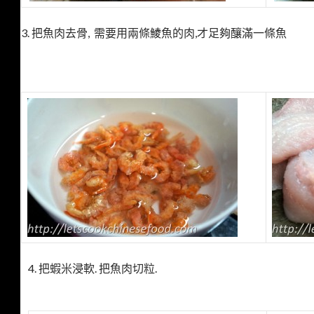
3. 把魚肉去骨, 需要用兩條鯪魚的肉,才足夠釀滿一條魚
4. 把蝦米浸軟. 把魚肉切粒.