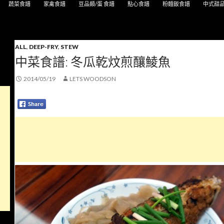
蔬菜食譜
家禽食譜
豆品類/蛋 食譜
點心食譜
粉麵飯食譜
中式甜
ALL
,
DEEP-FRY
,
STEW
中菜食譜: 冬瓜乾炆煎釀鯪魚
2014/05/19
LETS WOODSON