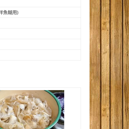
(拌魚糊用)