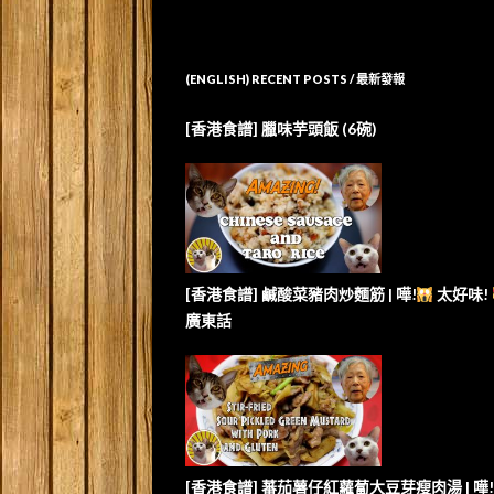
(ENGLISH) RECENT POSTS / 最新發報
[香港食譜] 臘味芋頭飯 (6碗)
[香港食譜] 鹹酸菜豬肉炒麵筋 | 嘩!
太好味!
廣東話
[香港食譜] 蕃茄薯仔紅蘿蔔大豆芽瘦肉湯 | 嘩!