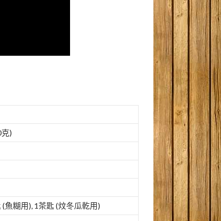
0克)
匙 (魚糊用), 1茶匙 (炆冬瓜乾用)