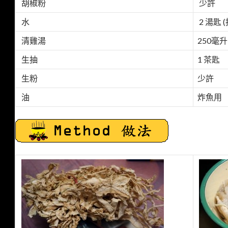
胡椒粉
少許
水
2 湯匙 
清雞湯
250毫升
生抽
1 茶匙
生粉
少許
油
炸魚用