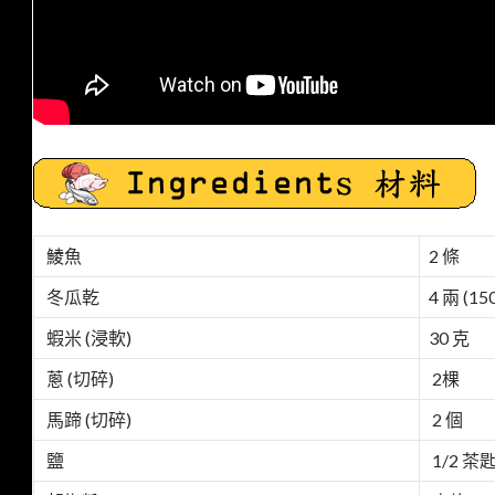
鯪魚
2 條
冬瓜乾
4 兩 (15
蝦米 (浸軟)
30 克
蔥 (切碎)
2棵
馬蹄 (切碎)
2 個
鹽
1/2 茶