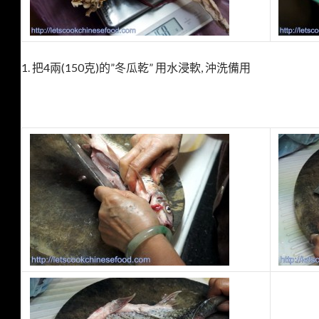
1. 把4兩(150克)的”冬瓜乾” 用水浸軟, 沖洗備用