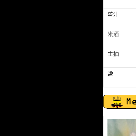
薑汁
米酒
生抽
鹽