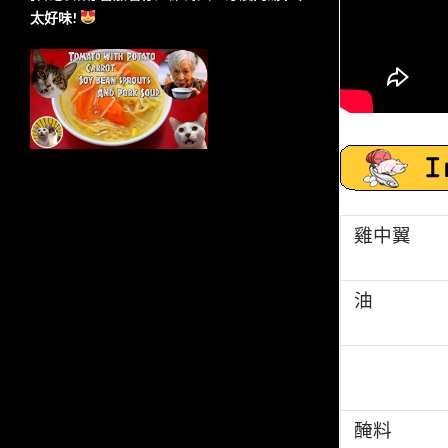
太好味!
雞中翼
油
醃料