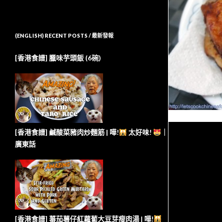
(ENGLISH) RECENT POSTS / 最新發報
[香港食譜] 臘味芋頭飯 (6碗)
[香港食譜] 鹹酸菜豬肉炒麵筋 | 嘩!
太好味!
｜
廣東話
[香港食譜] 蕃茄薯仔紅蘿蔔大豆芽瘦肉湯 | 嘩!