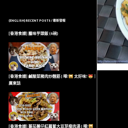
(ENGLISH) RECENT POSTS / 最新發報
[香港食譜] 臘味芋頭飯 (6碗)
[香港食譜] 鹹酸菜豬肉炒麵筋 | 嘩!
太好味!
｜
廣東話
[香港食譜] 蕃茄薯仔紅蘿蔔大豆芽瘦肉湯 | 嘩!