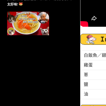
太好味!
白飯魚／
雞蛋
蔥
鹽
油