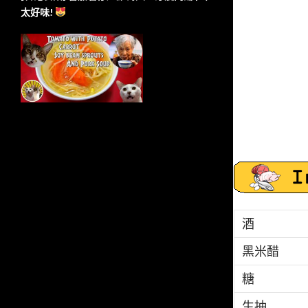
太好味!
酒
黑米醋
糖
生抽