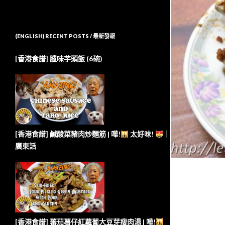
(ENGLISH) RECENT POSTS / 最新發報
[香港食譜] 臘味芋頭飯 (6碗)
[香港食譜] 鹹酸菜豬肉炒麵筋 | 嘩!
太好味!
｜
廣東話
[香港食譜] 蕃茄薯仔紅蘿蔔大豆芽瘦肉湯 | 嘩!