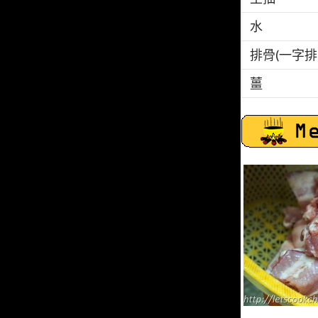
水
排骨(一字排
薑