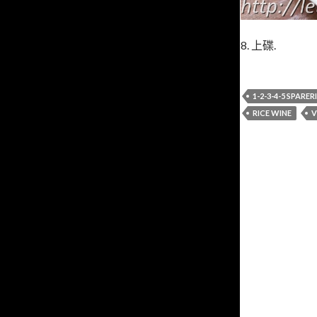
8. 上碟.
1-2-3-4-5 SPARER
RICE WINE
V