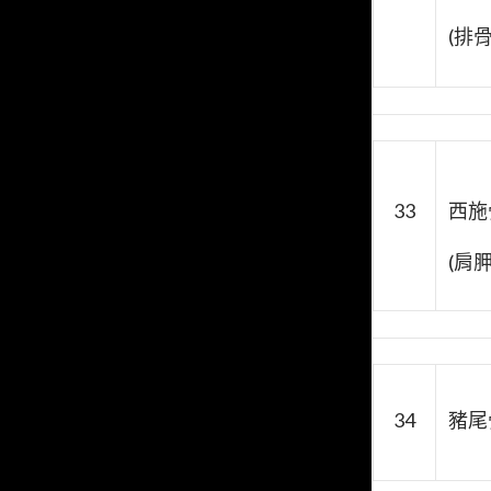
(排
33
西施
(肩胛
34
豬尾