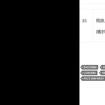
35
飛排
(豬
BACK RIBS
B
LOIN RIBS
N
PIG'S JAW MEAT