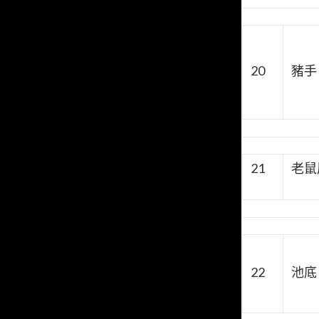
20
豬手
21
老鼠
22
池底