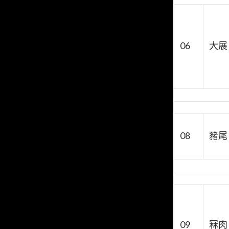
06
大展
08
豬尾
09
冧肉