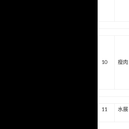
10
瘦肉
11
水展 