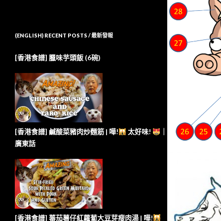
(ENGLISH) RECENT POSTS / 最新發報
[香港食譜] 臘味芋頭飯 (6碗)
[香港食譜] 鹹酸菜豬肉炒麵筋 | 嘩!
太好味!
｜
廣東話
[香港食譜] 蕃茄薯仔紅蘿蔔大豆芽瘦肉湯 | 嘩!