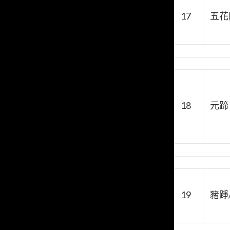
17
五花
18
元蹄
19
豬踭