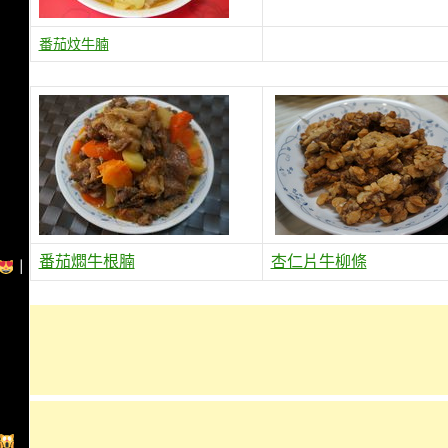
番茄炆牛腩
番茄燜牛根腩
杏仁片牛柳條
｜