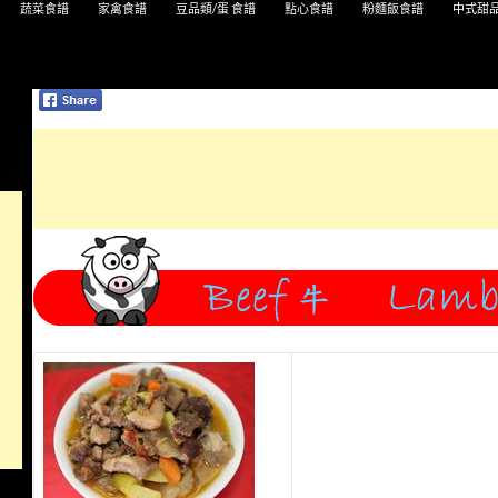
蔬菜食譜
家禽食譜
豆品類/蛋 食譜
點心食譜
粉麵飯食譜
中式甜