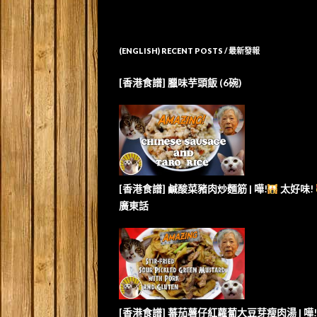
(ENGLISH) RECENT POSTS / 最新發報
[香港食譜] 臘味芋頭飯 (6碗)
[香港食譜] 鹹酸菜豬肉炒麵筋 | 嘩!
太好味!
廣東話
[香港食譜] 蕃茄薯仔紅蘿蔔大豆芽瘦肉湯 | 嘩!