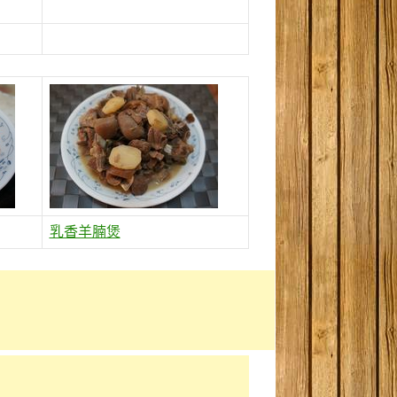
乳香羊腩煲