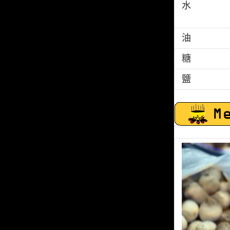
水
油
糖
鹽