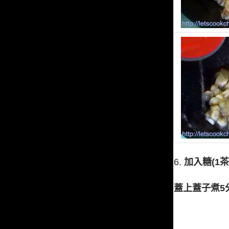
6.
加入糖(1茶
蓋上蓋子煮5