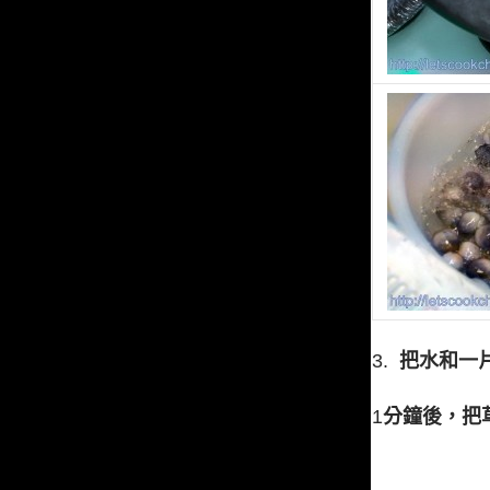
3.
把水和一
1
分鐘後，把