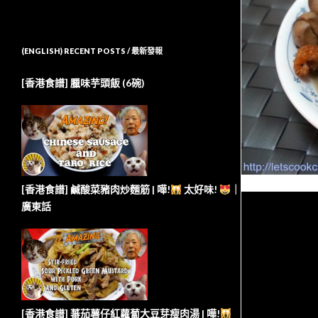
(ENGLISH) RECENT POSTS / 最新發報
[香港食譜] 臘味芋頭飯 (6碗)
[香港食譜] 鹹酸菜豬肉炒麵筋 | 嘩!
太好味!
｜
廣東話
[香港食譜] 蕃茄薯仔紅蘿蔔大豆芽瘦肉湯 | 嘩!