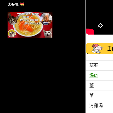
太好味!
草菇
燒肉
薑
蔥
清雞湯