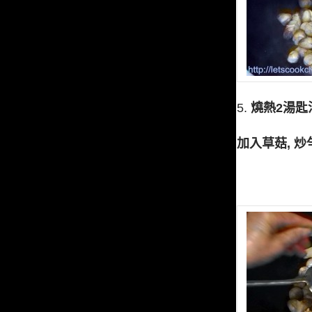
5.
燒熱2湯匙
加入草菇, 炒