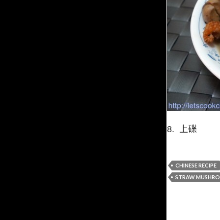
8. 上碟
CHINESE RECIPE
STRAW MUSHRO