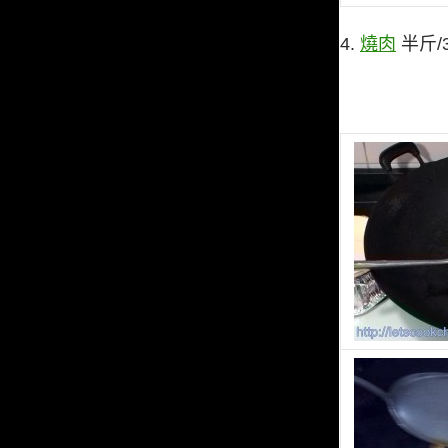
4.
燒肉
半斤/3