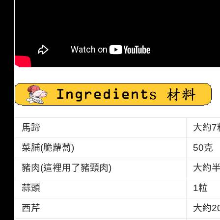
馬蹄
大約7
菜脯(脆蘿蔔)
50克
豬肉(這裡用了豬頸肉)
大約半
蒜頭
1粒
西芹
大約
2