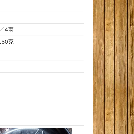
／
4
兩
150克