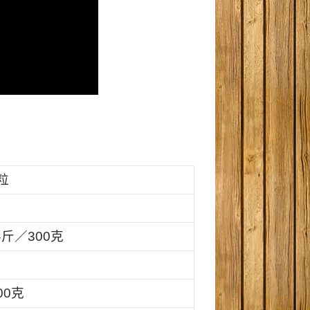
粒
斤／300克
00
克