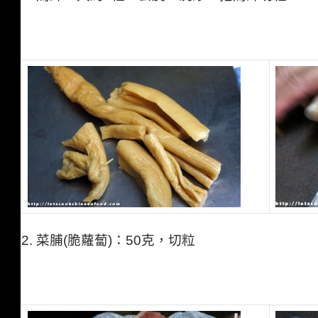
2. 菜脯(脆蘿蔔)：50克，切粒