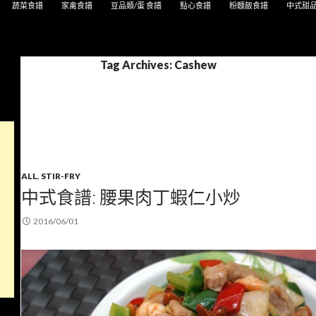
蔬菜食譜
家禽食譜
豆品類/蛋 食譜
點心食譜
粉麵飯食譜
中式甜
Tag Archives: Cashew
ALL
,
STIR-FRY
中式食譜: 腰果肉丁蝦仁小炒
2016/06/01