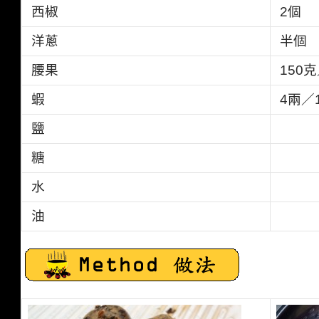
西椒
2
個
洋蔥
半個
腰果
150
克
蝦
4兩／
鹽
糖
水
油