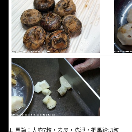
1. 馬蹄：大約7粒，去皮，洗淨，
把馬蹄切粒