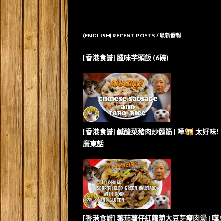
(ENGLISH) RECENT POSTS / 最新發報
[香港食譜] 臘味芋頭飯 (6碗)
[香港食譜] 鹹酸菜豬肉炒麵筋 | 嘩!
太好味!
廣東話
[香港食譜] 蕃茄薯仔紅蘿蔔大豆芽瘦肉湯 | 嘩!