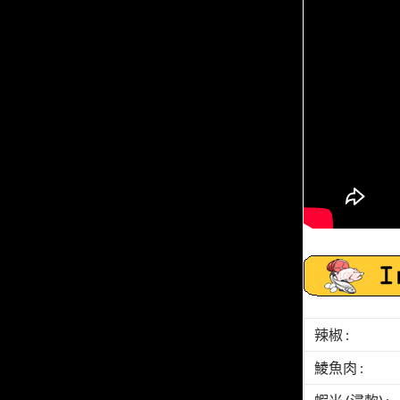
辣椒 :
鯪魚肉 :