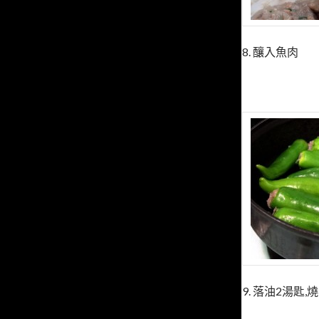
8. 釀入魚肉
9. 落油2湯匙,