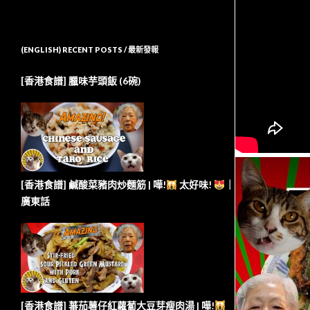
(ENGLISH) RECENT POSTS / 最新發報
[香港食譜] 臘味芋頭飯 (6碗)
[香港食譜] 鹹酸菜豬肉炒麵筋 | 嘩!
太好味!
｜
廣東話
[香港食譜] 蕃茄薯仔紅蘿蔔大豆芽瘦肉湯 | 嘩!