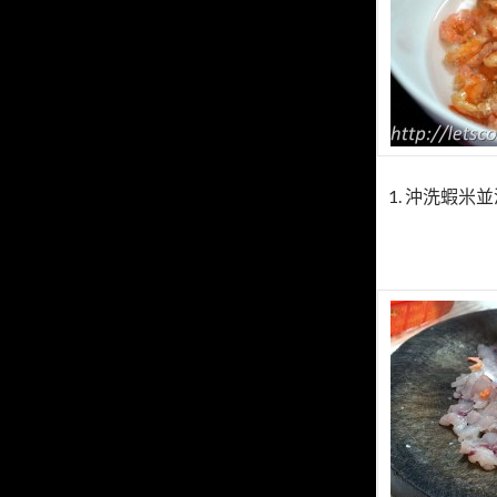
1. 沖洗蝦米並