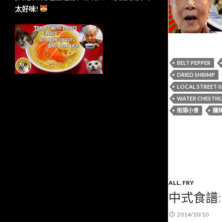
太好味!
BELT PEPPER
DRIED SHRIMP
LOCAL STREET-S
WATER CHESTN
街頭小食
釀
ALL
,
FRY
中式食譜:
2014/10/10