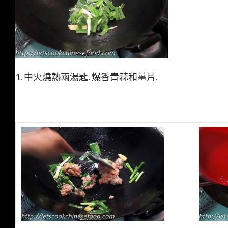
1. 中火燒熱兩湯匙. 爆香青蒜和薑片.