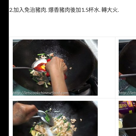
2.加入免治豬肉. 爆香豬肉後加1.5杯水. 轉大火.