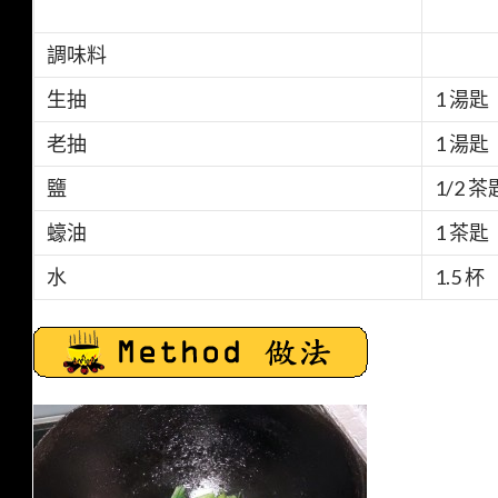
調味料
生抽
1 湯匙
老抽
1 湯匙
鹽
1/2 茶
蠔油
1 茶匙
水
1.5 杯