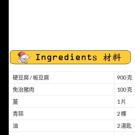
硬豆腐 / 板豆腐
900 克
免治豬肉
100 克
薑
1 片
青蒜
2 棵
油
2 湯匙