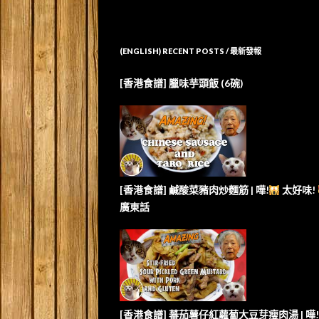
(ENGLISH) RECENT POSTS / 最新發報
[香港食譜] 臘味芋頭飯 (6碗)
[香港食譜] 鹹酸菜豬肉炒麵筋 | 嘩!
太好味!
廣東話
[香港食譜] 蕃茄薯仔紅蘿蔔大豆芽瘦肉湯 | 嘩!