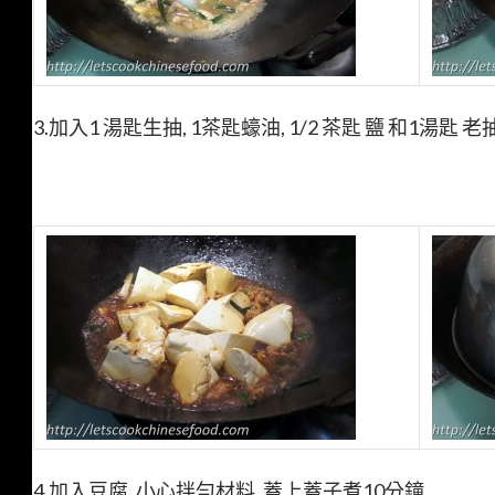
3.加入1 湯匙生抽, 1茶匙蠔油, 1/2 茶匙 鹽 和1湯匙 老抽
4.加入豆腐, 小心拌勻材料. 蓋上蓋子煮10分鐘.