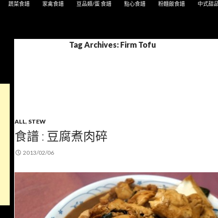
蔬菜食譜
家禽食譜
豆品類/蛋 食譜
點心食譜
粉麵飯食譜
中式甜
Tag Archives: Firm Tofu
ALL
,
STEW
食譜 : 豆腐煮肉碎
2013/02/06