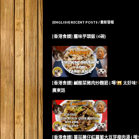
(ENGLISH) RECENT POSTS / 最新發報
[香港食譜] 臘味芋頭飯 (6碗)
[香港食譜] 鹹酸菜豬肉炒麵筋 | 嘩!
太好味!
廣東話
[香港食譜] 蕃茄薯仔紅蘿蔔大豆芽瘦肉湯 | 嘩!