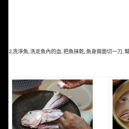
2.洗淨魚, 洗走魚內的血. 把魚抹乾, 魚身兩面切一刀, 