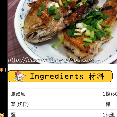
｜
馬頭魚
1 條 (6
蔥 (切粒)
1 棵
鹽
1 茶匙