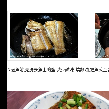
3.煎魚前,先洗去魚上的鹽,減少鹹味. 燒熱油,把魚煎至