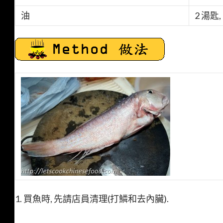
油
2 湯匙
1. 買魚時, 先請店員清理(打鱗和去內臟).