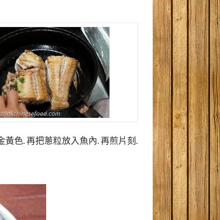
金黃色. 再把蔥粒放入魚內. 再煎片刻.