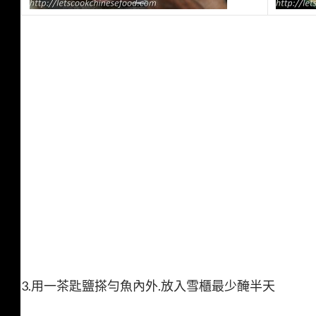
3.用一茶匙鹽搽勻魚內外.放入雪櫃最少醃半天