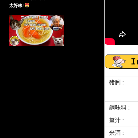
太好味!
豬脷 :
調味料 :
薑汁 :
米酒 :