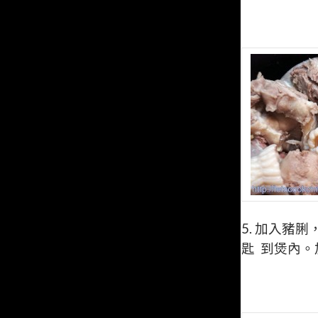
5. 加入豬脷
匙 到煲內。