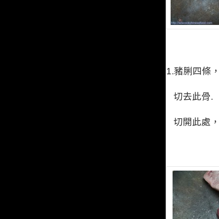
1.
豬脷四條
切去此骨.
切開此處，