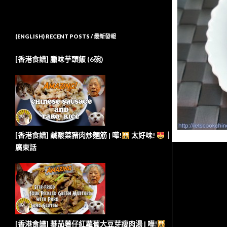
(ENGLISH) RECENT POSTS / 最新發報
[香港食譜] 臘味芋頭飯 (6碗)
[香港食譜] 鹹酸菜豬肉炒麵筋 | 嘩!
太好味!
｜
廣東話
[香港食譜] 蕃茄薯仔紅蘿蔔大豆芽瘦肉湯 | 嘩!