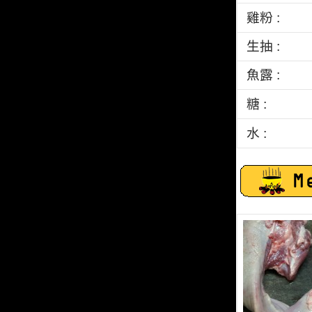
雞粉 :
生抽 :
魚露 :
糖 :
水 :