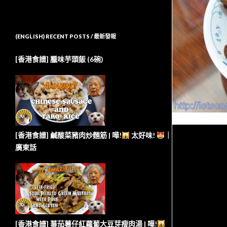
(ENGLISH) RECENT POSTS / 最新發報
[香港食譜] 臘味芋頭飯 (6碗)
[香港食譜] 鹹酸菜豬肉炒麵筋 | 嘩!
太好味!
｜
廣東話
[香港食譜] 蕃茄薯仔紅蘿蔔大豆芽瘦肉湯 | 嘩!