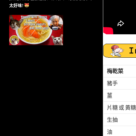
太好味!
梅乾菜
豬手
薑
片糖 或 黃糖
生抽
油