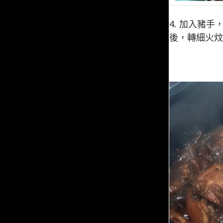
4. 加入豬
後，轉細火炆