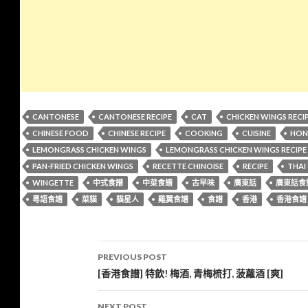
CANTONESE
CANTONESE RECIPE
CAT
CHICKEN WINGS RECI
CHINESE FOOD
CHINESE RECIPE
COOKING
CUISINE
HON
LEMONGRASS CHICKEN WINGS
LEMONGRASS CHICKEN WINGS RECIPE
PAN-FRIED CHICKEN WINGS
RECETTE CHINOISE
RECIPE
THAI
WINGETTE
中式食譜
中菜食譜
古早味
廣東話
廣東話食
粵語食譜
菜貓
貓星人
雞翼食譜
食譜
香港
香港食譜
Post
PREVIOUS POST
navigation
[香港食譜] 特飲! 梅酒, 青梅梳打, 菠蘿酒 [爽]
NEXT POST