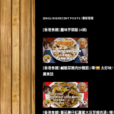
(ENGLISH) RECENT POSTS / 最新發報
[香港食譜] 臘味芋頭飯 (6碗)
[香港食譜] 鹹酸菜豬肉炒麵筋 | 嘩!
太好味!
廣東話
[香港食譜] 蕃茄薯仔紅蘿蔔大豆芽瘦肉湯 | 嘩!