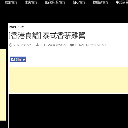
蔬菜食譜
家禽食譜
豆品類/蛋 食譜
點心食譜
粉麵飯食譜
中式甜
PAN-FRY
[香港食譜] 泰式香茅雞翼
2020/05/21
LETS WOODSON
LEAVE A COMMENT