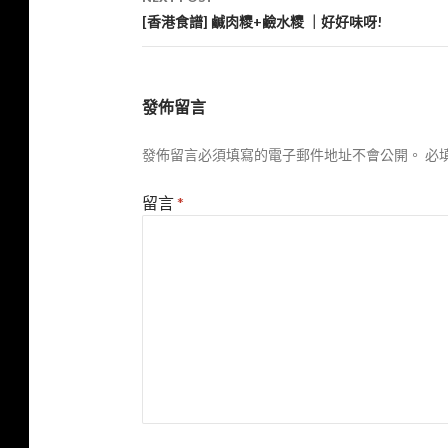
[香港食譜] 鹹肉糭+鹼水糭 ｜好好味呀!
發佈留言
發佈留言必須填寫的電子郵件地址不會公開。
必
留言
*