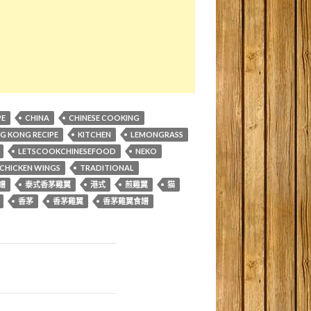
PE
CHINA
CHINESE COOKING
G KONG RECIPE
KITCHEN
LEMONGRASS
LETSCOOKCHINESEFOOD
NEKO
 CHICKEN WINGS
TRADITIONAL
譜
泰式香茅雞翼
港式
煎雞翼
猫
香茅
香茅雞翼
香茅雞翼食譜