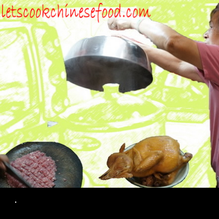
Search
.
SKIP TO CONTENT