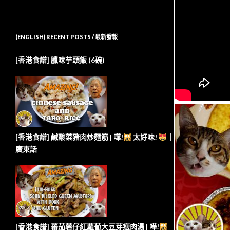
(ENGLISH) RECENT POSTS / 最新發報
[香港食譜] 臘味芋頭飯 (6碗)
[香港食譜] 鹹酸菜豬肉炒麵筋 | 嘩!
太好味!
｜
廣東話
[香港食譜] 蕃茄薯仔紅蘿蔔大豆芽瘦肉湯 | 嘩!