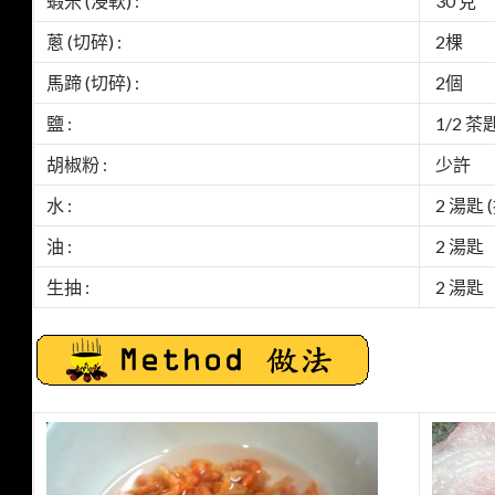
蝦米 (浸軟) :
30 克
蔥 (切碎) :
2棵
馬蹄 (切碎) :
2個
鹽 :
1/2 茶
胡椒粉 :
少許
水 :
2 湯匙 
油 :
2 湯匙
生抽 :
2 湯匙