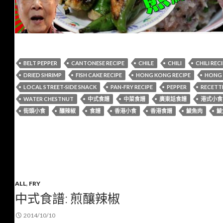
BELT PEPPER
CANTONESE RECIPE
CHILE
CHILI
CHILI REC
DRIED SHRIMP
FISH CAKE RECIPE
HONG KONG RECIPE
HONG 
LOCAL STREET-SIDE SNACK
PAN-FRY RECIPE
PEPPER
RECETTE
WATER CHESTNUT
中式食譜
中菜食譜
廣東話食譜
港式小食
街頭小食
釀辣椒
食譜
香港小食
香港食譜
鯪魚肉
鯪
ALL
,
FRY
中式食譜: 煎釀辣椒
2014/10/10