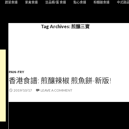
蔬菜食譜
家禽食譜
豆品類/蛋 食譜
點心食譜
粉麵飯食譜
中式甜
Tag Archives: 煎釀三寶
PAN-FRY
香港食譜: 煎釀辣椒 煎魚餅-新版!
2019/10/17
LEAVE A COMMENT