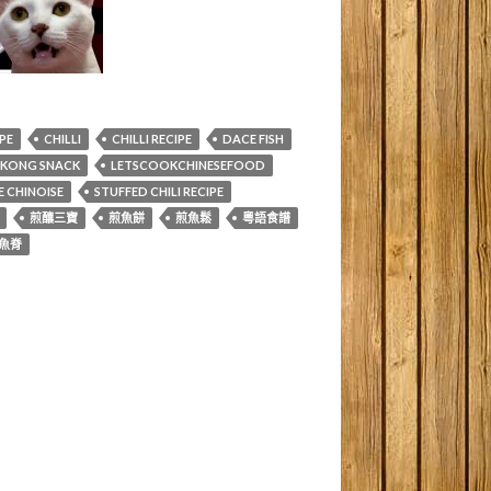
IPE
CHILLI
CHILLI RECIPE
DACE FISH
KONG SNACK
LETSCOOKCHINESEFOOD
 CHINOISE
STUFFED CHILI RECIPE
煎釀三寶
煎魚餅
煎魚鬆
粵語食譜
魚脊