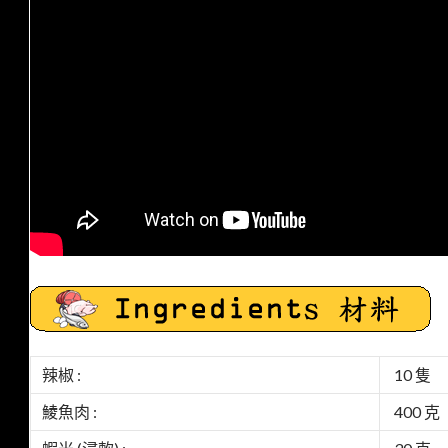
辣椒 :
10 隻
鯪魚肉 :
400 克