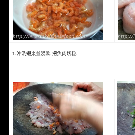
1. 沖洗蝦米並浸軟. 把魚肉切粒.