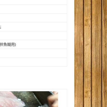
匙
(拌魚糊用)