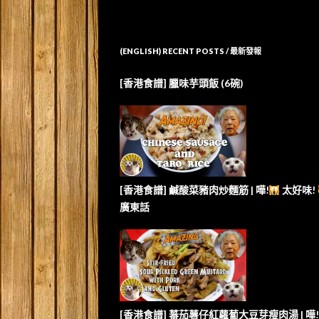
(ENGLISH) RECENT POSTS / 最新發報
[香港食譜] 臘味芋頭飯 (6碗)
[香港食譜] 鹹酸菜豬肉炒麵筋 | 嘩!
太好味!
廣東話
[香港食譜] 蕃茄薯仔紅蘿蔔大豆芽瘦肉湯 | 嘩!