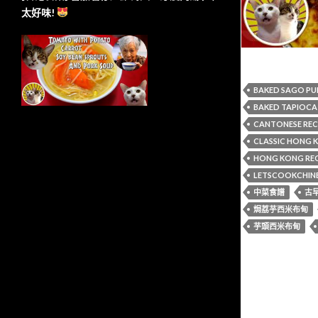
太好味!
BAKED SAGO P
BAKED TAPIOCA
CANTONESE REC
CLASSIC HONG 
HONG KONG REC
LETSCOOKCHIN
中菜食譜
古
焗荔芋西米布甸
芋頭西米布甸