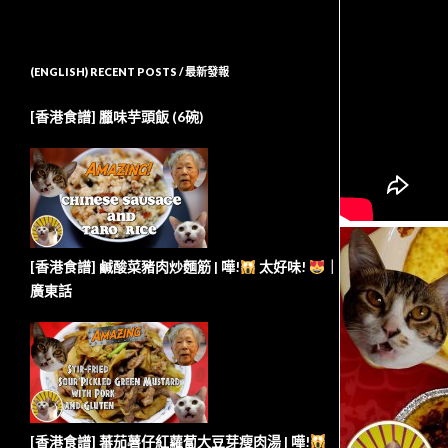
(ENGLISH) RECENT POSTS / 最新發報
[香港食譜] 臘味芋頭飯 (6碗)
[香港食譜] 鹹酸菜豬肉炒麵筋 | 嘩!
太好味!
｜
廣東話
[香港食譜] 蕃茄薯仔紅蘿蔔大豆芽瘦肉湯 | 嘩!