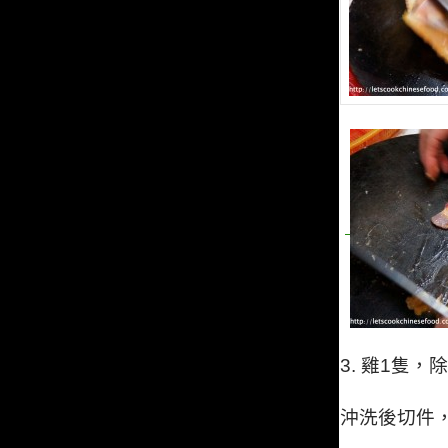
3. 雞1隻
沖洗後切件