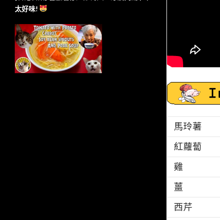
太好味!
馬玲薯
紅蘿蔔
雞
薑
西芹