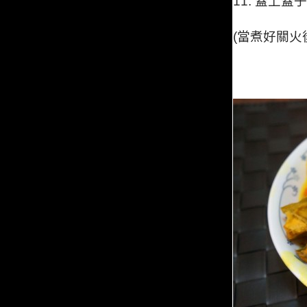
11.
蓋上蓋子
(當煮好關火