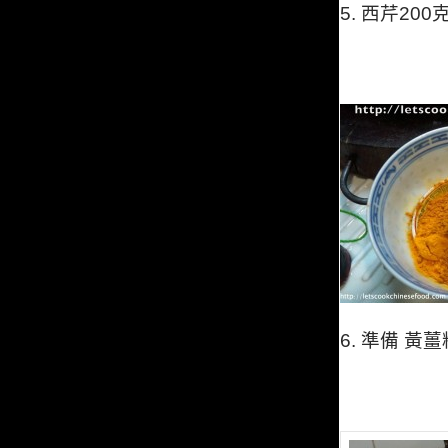
5. 西芹2
6.
準備 黃薑