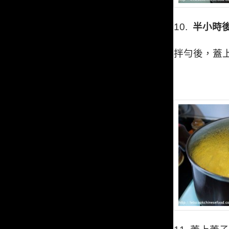
10.
半小時後
拌勻後，蓋