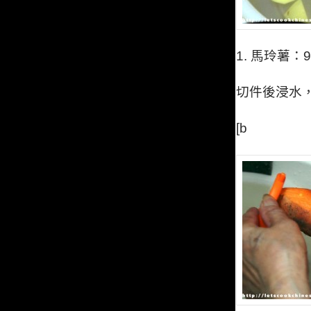
1. 馬玲薯
：9
切件後浸水
[b