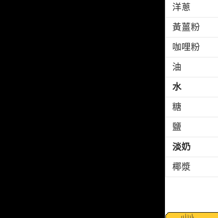
洋蔥
黃薑粉
咖哩粉
油
水
糖
鹽
淡奶
椰漿