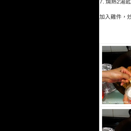
7.
燒熱
2
湯匙
加入雞件，