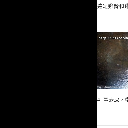
這是雞腎和雞
4. 薑去皮