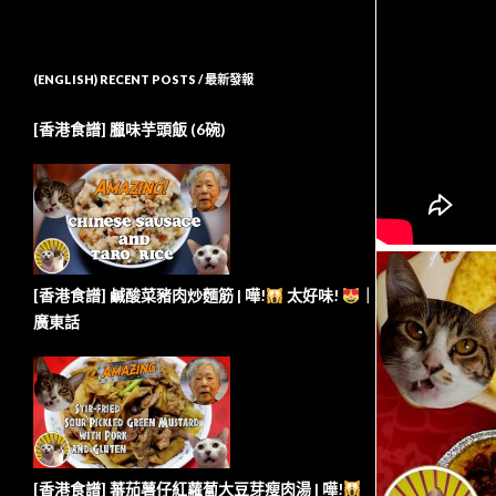
(ENGLISH) RECENT POSTS / 最新發報
[香港食譜] 臘味芋頭飯 (6碗)
[香港食譜] 鹹酸菜豬肉炒麵筋 | 嘩!
太好味!
｜
廣東話
[香港食譜] 蕃茄薯仔紅蘿蔔大豆芽瘦肉湯 | 嘩!