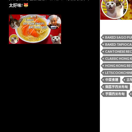
太好味!
BAKED SAGO P
BAKED TAPIOCA
CANTONESE REC
CLASSIC HONG 
HONG KONG REC
LETSCOOKCHIN
中菜食譜
古
焗荔芋西米布甸
芋頭西米布甸