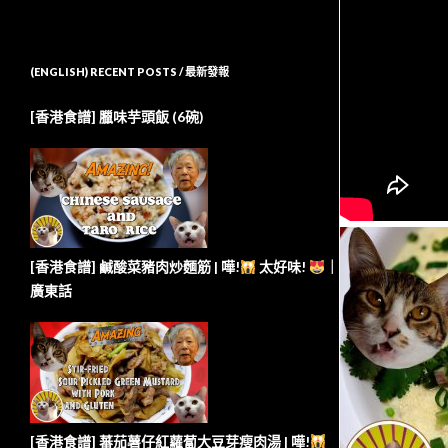
(ENGLISH) RECENT POSTS / 最新發報
[香港食譜] 臘味芋頭飯 (6碗)
[香港食譜] 鹹酸菜豬肉炒麵筋 | 嘩!
太好味!
｜
廣東話
[香港食譜] 蕃茄薯仔紅蘿蔔大豆芽瘦肉湯 | 嘩!