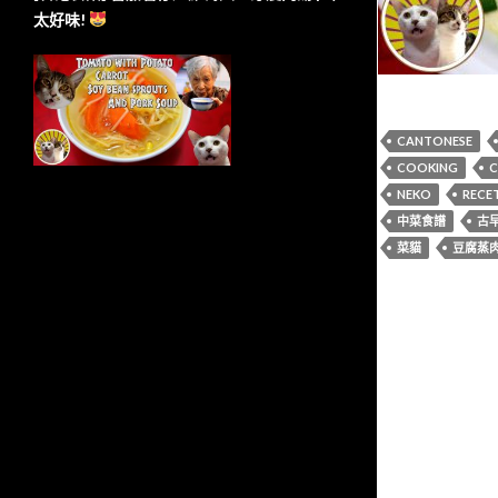
太好味!
CANTONESE
COOKING
C
NEKO
RECE
中菜食譜
古
菜貓
豆腐蒸