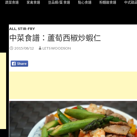
蔬菜食譜
家禽食譜
豆品類/蛋 食譜
點心食譜
粉麵飯食譜
中式甜
ALL
,
STIR-FRY
中菜食譜：蘆荀西椒炒蝦仁
2015/08/12
LETS WOODSON