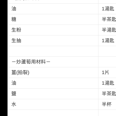
油
1
湯匙
糖
半茶
生粉
半湯
生抽
1
湯匙
－炒蘆筍用材料－
薑(拍裂)
1片
油
1湯匙
鹽
半茶
水
半杯