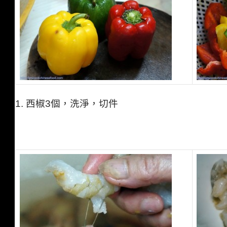
1.
西椒
3
個，洗淨，切件