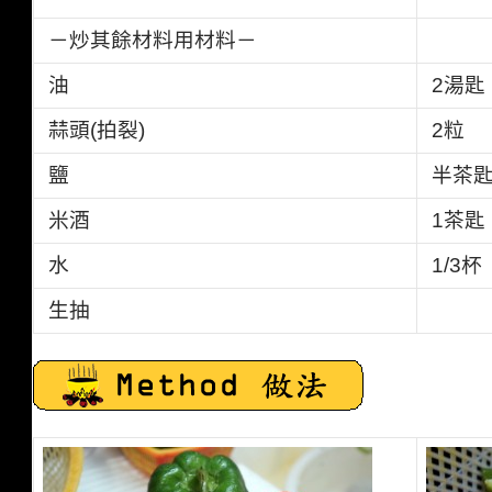
－炒其餘材料用材料－
油
2
湯匙
蒜頭
(
拍裂
)
2粒
鹽
半茶
米酒
1
茶匙
水
1/3杯
生抽