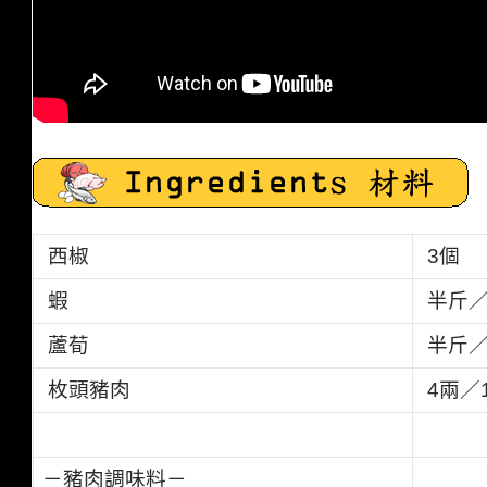
西椒
3
個
蝦
半斤／
蘆荀
半斤／
枚頭豬肉
4
兩／
－豬肉調味料－