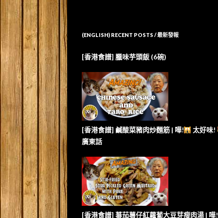
(ENGLISH) RECENT POSTS / 最新發報
[香港食譜] 臘味芋頭飯 (6碗)
[香港食譜] 鹹酸菜豬肉炒麵筋 | 嘩!
太好味!
廣東話
[香港食譜] 蕃茄薯仔紅蘿蔔大豆芽瘦肉湯 | 嘩!