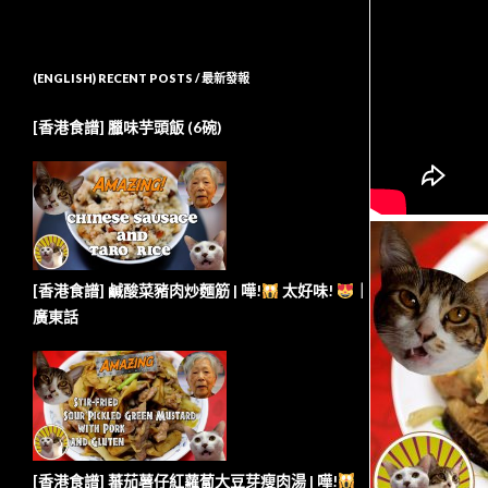
(ENGLISH) RECENT POSTS / 最新發報
[香港食譜] 臘味芋頭飯 (6碗)
[香港食譜] 鹹酸菜豬肉炒麵筋 | 嘩!
太好味!
｜
廣東話
[香港食譜] 蕃茄薯仔紅蘿蔔大豆芽瘦肉湯 | 嘩!