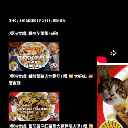
(ENGLISH) RECENT POSTS / 最新發報
[香港食譜] 臘味芋頭飯 (6碗)
[香港食譜] 鹹酸菜豬肉炒麵筋 | 嘩!
太好味!
｜
廣東話
[香港食譜] 蕃茄薯仔紅蘿蔔大豆芽瘦肉湯 | 嘩!