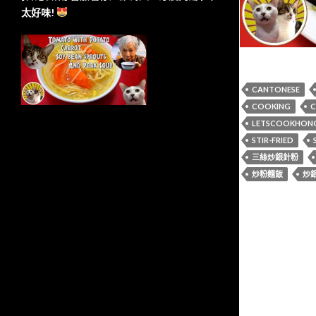
太好味!
CANTONESE
COOKING
C
LETSCOOKHON
STIR-FRIED
三絲炒銀針粉
炒粉麵飯
炒