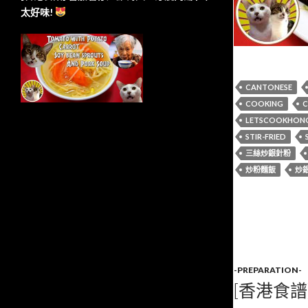
太好味!
CANTONESE
COOKING
C
LETSCOOKHON
STIR-FRIED
三絲炒銀針粉
炒粉麵飯
炒
-PREPARATION-
[香港食譜]