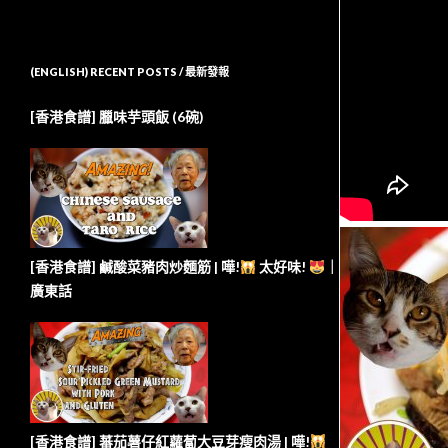
(ENGLISH) RECENT POSTS / 最新發報
[香港食譜] 臘味芋頭飯 (6碗)
[香港食譜] 鹹酸菜豬肉炒麵筋 | 嘩!
太好味!
｜
廣東話
[香港食譜] 蕃茄薯仔紅蘿蔔大豆芽瘦肉湯 | 嘩!