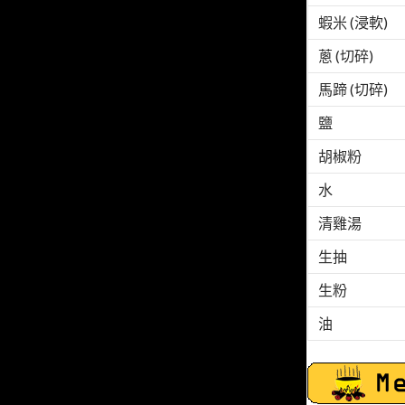
蝦米 (浸軟)
蔥 (切碎)
馬蹄 (切碎)
鹽
胡椒粉
水
清雞湯
生抽
生粉
油