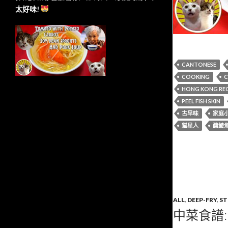
太好味!
CANTONESE
COOKING
C
HONG KONG REC
PEEL FISH SKIN
古早味
家庭
貓星人
釀鯪
ALL
,
DEEP-FRY
,
S
中菜食譜