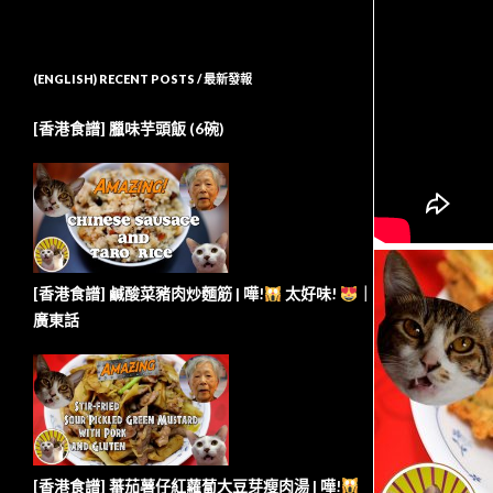
(ENGLISH) RECENT POSTS / 最新發報
[香港食譜] 臘味芋頭飯 (6碗)
[香港食譜] 鹹酸菜豬肉炒麵筋 | 嘩!
太好味!
｜
廣東話
[香港食譜] 蕃茄薯仔紅蘿蔔大豆芽瘦肉湯 | 嘩!