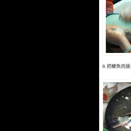
8. 把鯪魚肉撻