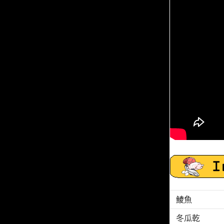
鯪魚
冬瓜乾