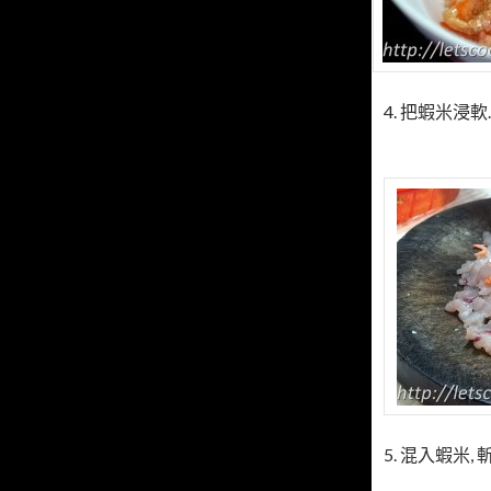
4. 把蝦米浸軟
5. 混入蝦米, 