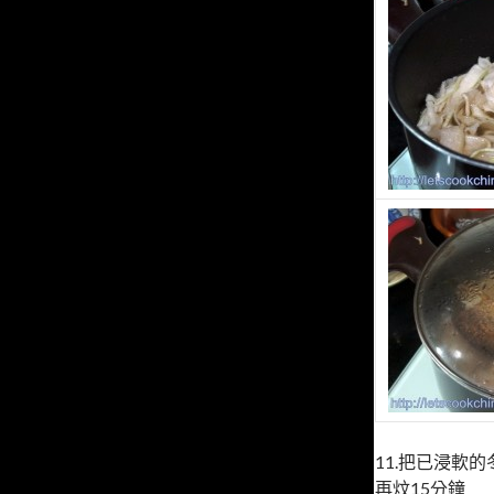
11.把已浸軟的冬
再炆15分鐘