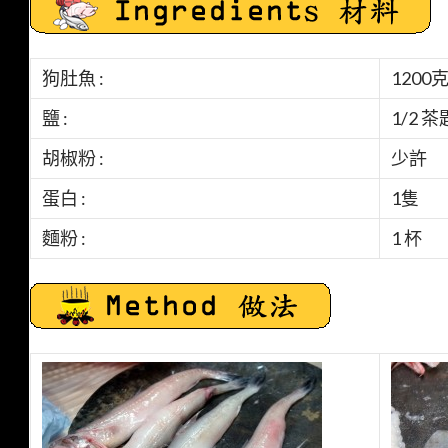
狗肚魚 :
1200克
鹽 :
1/2 茶
胡椒粉 :
少許
蛋白 :
1隻
麵粉 :
1 杯