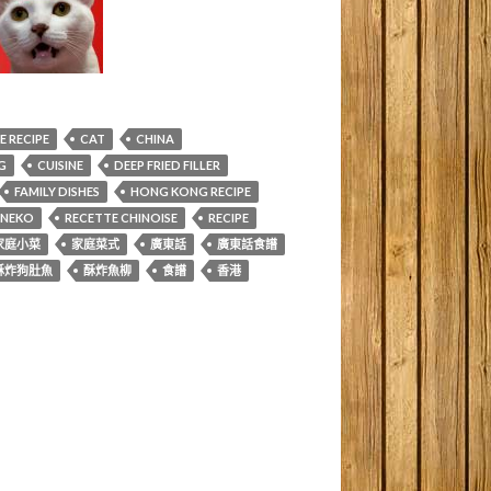
 RECIPE
CAT
CHINA
G
CUISINE
DEEP FRIED FILLER
FAMILY DISHES
HONG KONG RECIPE
NEKO
RECETTE CHINOISE
RECIPE
家庭小菜
家庭菜式
廣東話
廣東話食譜
酥炸狗肚魚
酥炸魚柳
食譜
香港