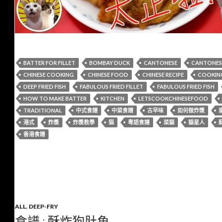
BATTER FOR FILLET
BOMBAY DUCK
CANTONESE
CANTONESE
CHINESE COOKING
CHINESE FOOD
CHINESE RECIPE
COOKIN
DEEP FRIED FISH
FABULOUS FRIED FILLET
FABULOUS FRIED FISH
HOW TO MAKE BATTER
KITCHEN
LETSCOOKCHINESEFOOD
TRADITIONAL
中式食譜
中菜食譜
古早味
如何做炸漿
港式
炸漿
炸漿教學
猫
粵語食譜
菜貓
貓星人
香港食譜
ALL
,
DEEP-FRY
食譜 : 酥炸狗肚魚