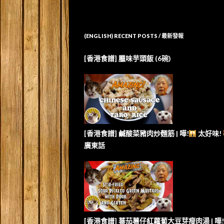
(ENGLISH) RECENT POSTS / 最新發報
[香港食譜] 臘味芋頭飯 (6碗)
[香港食譜] 鹹酸菜豬肉炒麵筋 | 嘩!
太好味!
廣東話
[香港食譜] 蕃茄薯仔紅蘿蔔大豆芽瘦肉湯 | 嘩!