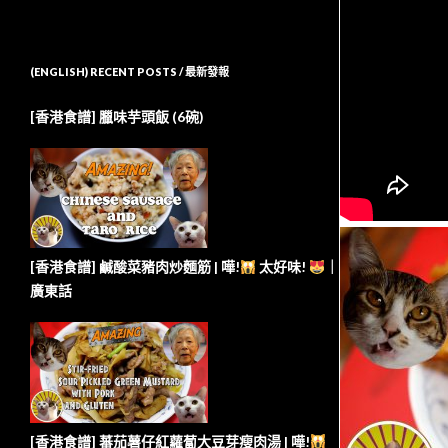
(ENGLISH) RECENT POSTS / 最新發報
[香港食譜] 臘味芋頭飯 (6碗)
[香港食譜] 鹹酸菜豬肉炒麵筋 | 嘩!
太好味!
｜
廣東話
[香港食譜] 蕃茄薯仔紅蘿蔔大豆芽瘦肉湯 | 嘩!