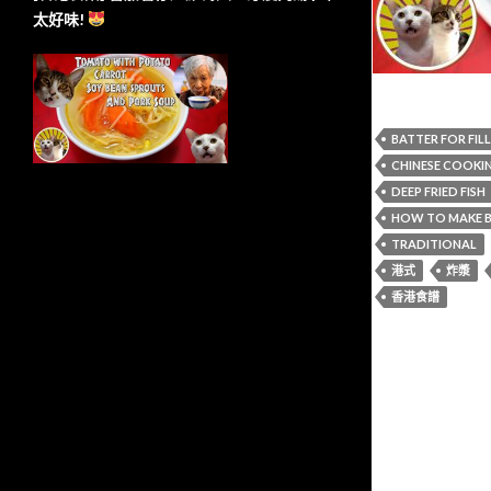
太好味!
BATTER FOR FIL
CHINESE COOKI
DEEP FRIED FISH
HOW TO MAKE 
TRADITIONAL
港式
炸漿
香港食譜