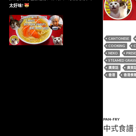
太好味!
CANTONESE
COOKING
C
NEKO
PRES
STEAMED GRASS 
廣東話
廣東
香港
香港食
PAN-FRY
中式食譜 