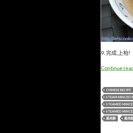
9. 完成,上枱!
Continue rea
CHINESE RECIPE
STEAM MINCED 
STEAMED MINCE
STEAMED MINCE
蒸肉餅
蒸肉