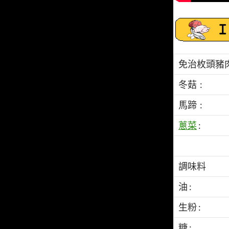
免治枚頭豬肉
冬菇 :
馬蹄 :
蔥菜
:
調味料
油 :
生粉 :
糖 :