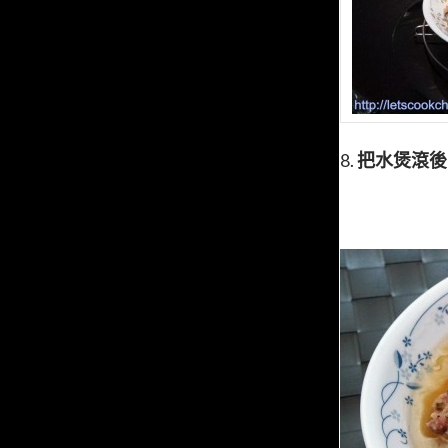
8.
把水煲滾後