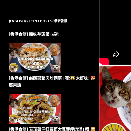
(ENGLISH) RECENT POSTS / 最新發報
[香港食譜] 臘味芋頭飯 (6碗)
[香港食譜] 鹹酸菜豬肉炒麵筋 | 嘩!
太好味!
｜
廣東話
[香港食譜] 蕃茄薯仔紅蘿蔔大豆芽瘦肉湯 | 嘩!