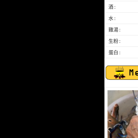
酒 :
水 :
雞湯 :
生粉 :
蛋白 :