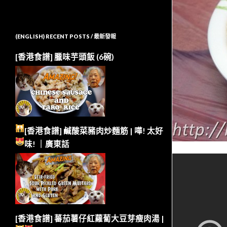
(ENGLISH) RECENT POSTS / 最新發報
[香港食譜] 臘味芋頭飯 (6碗)
[香港食譜] 鹹酸菜豬肉炒麵筋 | 嘩!
太好
味!
｜廣東話
[香港食譜] 蕃茄薯仔紅蘿蔔大豆芽瘦肉湯 |