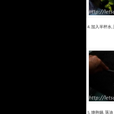
4. 加入半杯水
5. 燒熱鍋, 落