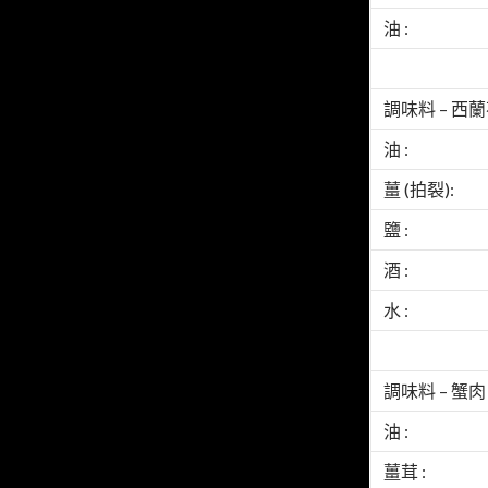
油 :
調味料 – 西蘭花
油 :
薑 (拍裂):
鹽 :
酒 :
水 :
調味料 – 蟹肉
油 :
薑茸 :