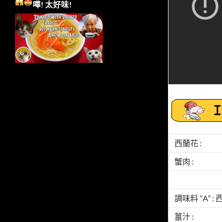
嘩!
太好味!
西蘭花 :
蟹肉 :
調味料 “A” : 
薑汁 :