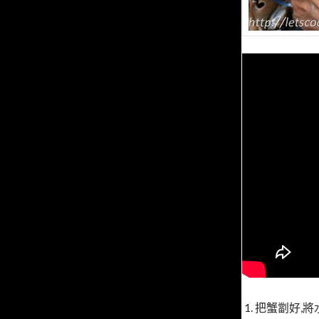
1. 把蟹劏好