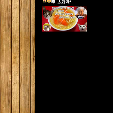
嘩!
太好味!