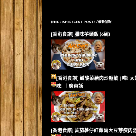
(ENGLISH) RECENT POSTS / 最新發報
[香港食譜] 臘味芋頭飯 (6碗)
[香港食譜] 鹹酸菜豬肉炒麵筋 | 嘩!
太
味!
｜廣東話
[香港食譜] 蕃茄薯仔紅蘿蔔大豆芽瘦肉湯