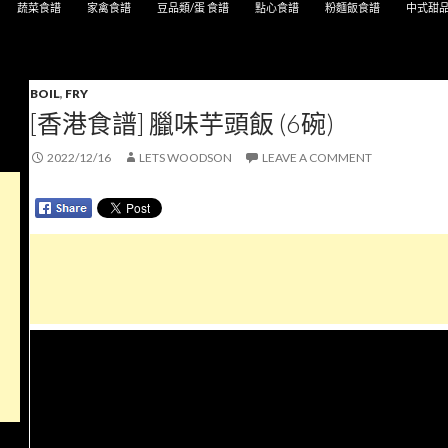
蔬菜食譜
家禽食譜
豆品類/蛋 食譜
點心食譜
粉麵飯食譜
中式甜
BOIL
,
FRY
[香港食譜] 臘味芋頭飯 (6碗)
2022/12/16
LETS WOODSON
LEAVE A COMMENT