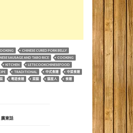
COOKING
CHINESE CURED PORK BELLY
NESE SAUSAGE AND TARO RICE
COOKING
KITCHEN
LETSCOOKCHINESEFOOD
IPE
TRADITIONAL
中式食譜
中菜食譜
猫
粵語食譜
菜貓
貓星人
食譜
｜廣東話