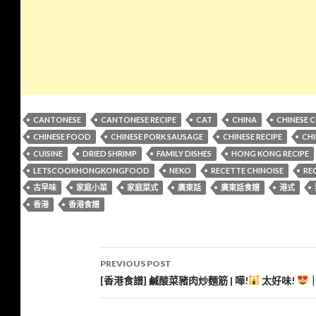
CANTONESE
CANTONESE RECIPE
CAT
CHINA
CHINESE 
CHINESE FOOD
CHINESE PORK SAUSAGE
CHINESE RECIPE
CHI
CUISINE
DRIED SHRIMP
FAMILY DISHES
HONG KONG RECIPE
LETSCOOKHONGKONGFOOD
NEKO
RECETTE CHINOISE
REC
古早味
家庭小菜
家庭菜式
廣東話
廣東話食譜
港式
香港
香港食譜
Post
PREVIOUS POST
navigation
[香港食譜] 鹹酸菜豬肉炒麵筋 | 嘩!
太好味!