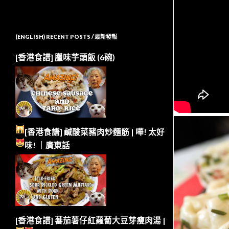
(ENGLISH) RECENT POSTS / 最新發報
[香港食譜] 臘味芋頭飯 (6碗)
[香港食譜] 鹹酸菜豬肉炒麵筋 | 嘩!
太好
味!
｜廣東話
[香港食譜] 蕃茄薯仔紅蘿蔔大豆芽瘦肉湯 |