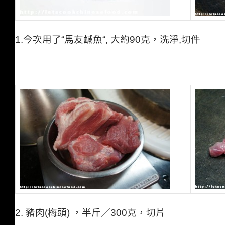
1.
今次用了
“
馬友鹹魚
“,
大約
90
克，洗淨,切件
2.
豬肉
(
梅頭
)
，半斤／
300
克，切片