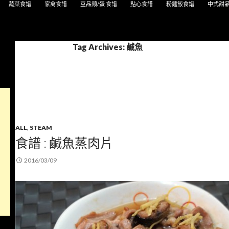
蔬菜食譜
家禽食譜
豆品類/蛋 食譜
點心食譜
粉麵飯食譜
中式甜
Tag Archives: 鹹魚
ALL
,
STEAM
食譜 : 鹹魚蒸肉片
2016/03/09