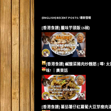
(ENGLISH) RECENT POSTS / 最新發報
[香港食譜] 臘味芋頭飯 (6碗)
[香港食譜] 鹹酸菜豬肉炒麵筋 | 嘩!
太
味!
｜廣東話
[香港食譜] 蕃茄薯仔紅蘿蔔大豆芽瘦肉湯