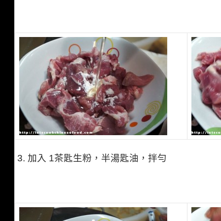
3. 加入
1
茶匙
生粉
，半湯匙
油，拌勻