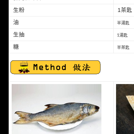
生粉
1
茶匙
油
半湯匙
生抽
1
湯匙
糖
半茶匙