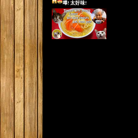
嘩!
太好味!