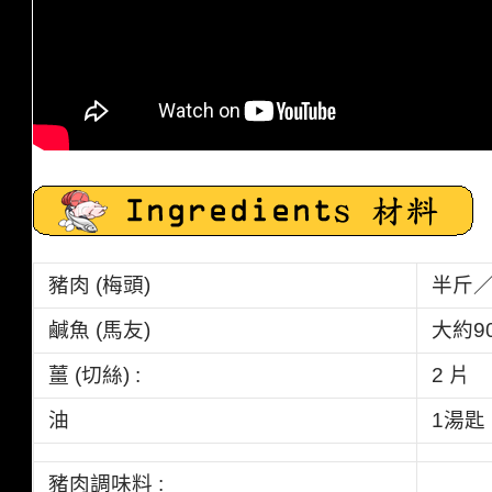
豬肉 (梅頭)
半斤
鹹魚 (馬友)
大約
9
薑 (切絲) :
2 片
油
1
湯匙
豬肉
調味料 :