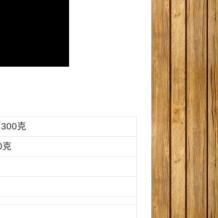
／
300
克
0
克