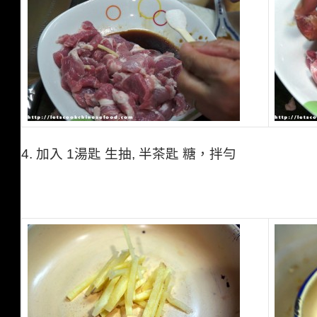
4. 加入
1
湯匙
生抽,
半茶匙
糖，拌勻