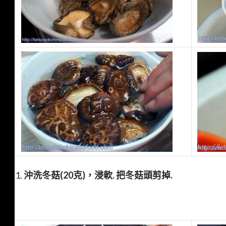
1.
沖洗冬菇(20克)，浸軟.
把冬菇頭剪掉.