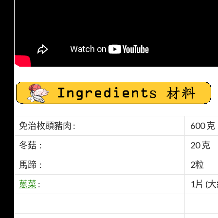
免治枚頭豬肉 :
600 克
冬菇 :
20 克
馬蹄 :
2粒
蔥菜
:
1片 (大