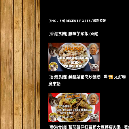
(ENGLISH) RECENT POSTS / 最新發報
[香港食譜] 臘味芋頭飯 (6碗)
[香港食譜] 鹹酸菜豬肉炒麵筋 | 嘩!
太好味!
廣東話
[香港食譜] 蕃茄薯仔紅蘿蔔大豆芽瘦肉湯 | 嘩!