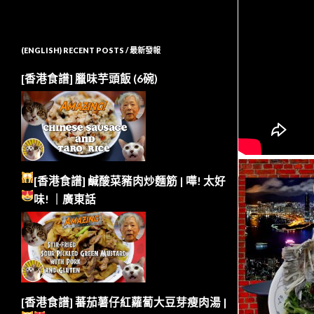
(ENGLISH) RECENT POSTS / 最新發報
[香港食譜] 臘味芋頭飯 (6碗)
[香港食譜] 鹹酸菜豬肉炒麵筋 | 嘩!
太好
味!
｜廣東話
[香港食譜] 蕃茄薯仔紅蘿蔔大豆芽瘦肉湯 |