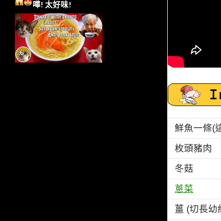
嘩!
太好味!
鮮魚一條(
枚頭豬肉
冬菇
蔥菜
薑 (切長幼