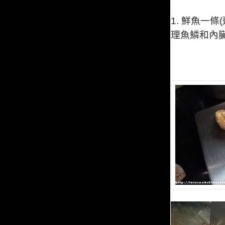
1.
鮮魚一條
(
理魚鱗和內