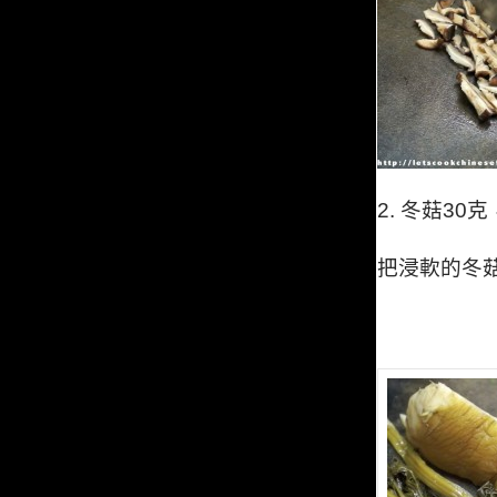
2.
冬菇
30
克
把浸軟的冬