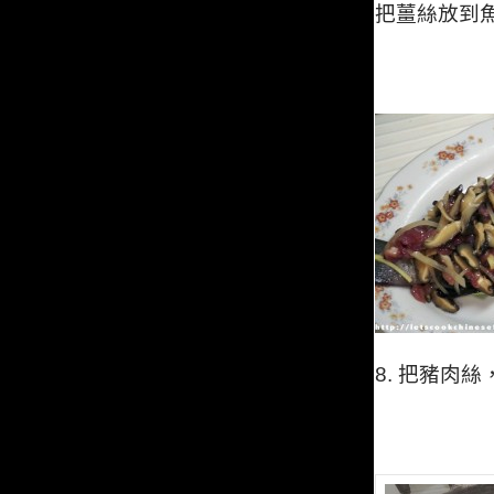
把薑絲放到
8.
把豬肉絲