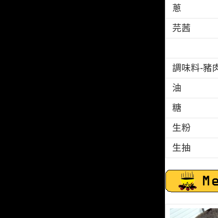
蔥
芫茜
調味料-豬
油
糖
生粉
生抽