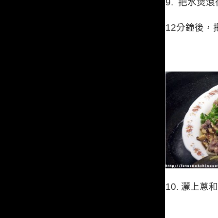
9.
把水煲滾
12
分鐘後，
10.
灑上蔥和