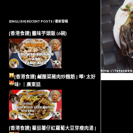
(ENGLISH) RECENT POSTS / 最新發報
[香港食譜] 臘味芋頭飯 (6碗)
[香港食譜] 鹹酸菜豬肉炒麵筋 | 嘩!
太好
味!
｜廣東話
[香港食譜] 蕃茄薯仔紅蘿蔔大豆芽瘦肉湯 |