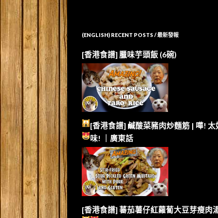
(ENGLISH) RECENT POSTS / 最新發報
[香港食譜] 臘味芋頭飯 (6碗)
[香港食譜] 鹹酸菜豬肉炒麵筋 | 嘩!
太
味!
｜廣東話
[香港食譜] 蕃茄薯仔紅蘿蔔大豆芽瘦肉湯