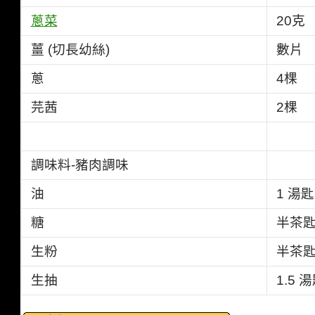
蔥菜
20克
薑 (切長幼絲)
數片
蔥
4棵
芫茜
2棵
調味料-豬肉調味
油
1 湯
糖
半茶
生粉
半茶
生抽
1.5 