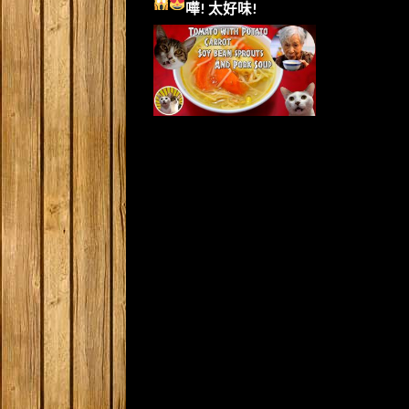
嘩!
太好味!