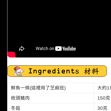
鮮魚一條(這裡用了芝麻班)
大約1
枚頭豬肉
150克
冬菇
30克