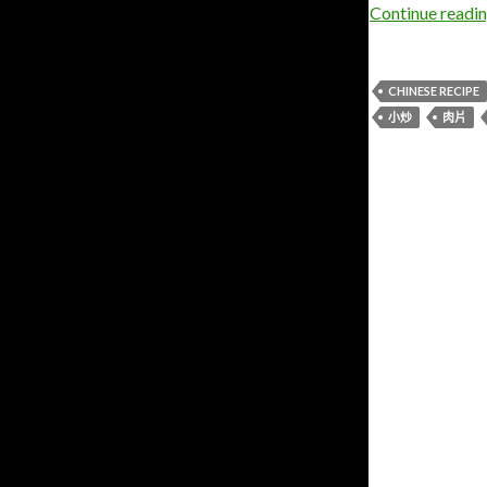
Continue readi
CHINESE RECIPE
小炒
肉片