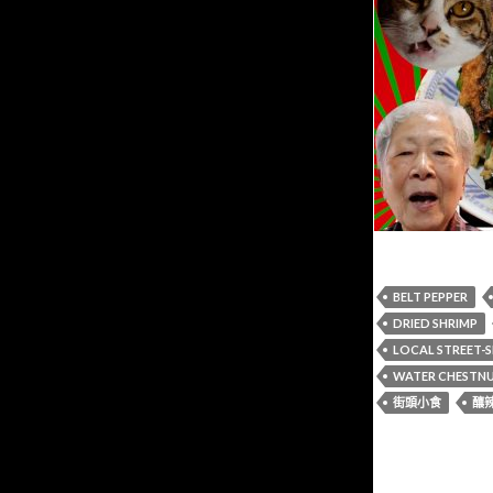
BELT PEPPER
DRIED SHRIMP
LOCAL STREET-S
WATER CHESTN
街頭小食
釀