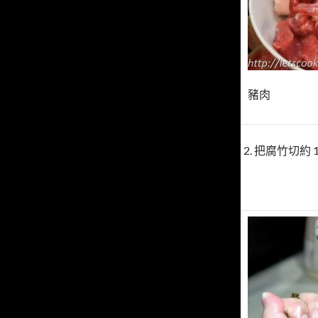
豬肉
2. 把腐竹切約 