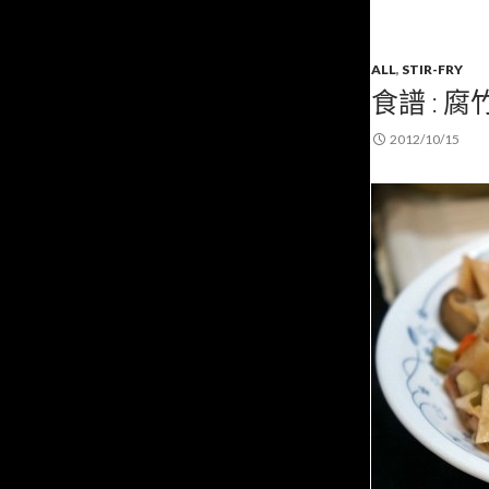
ALL
,
STIR-FRY
食譜 : 
2012/10/15