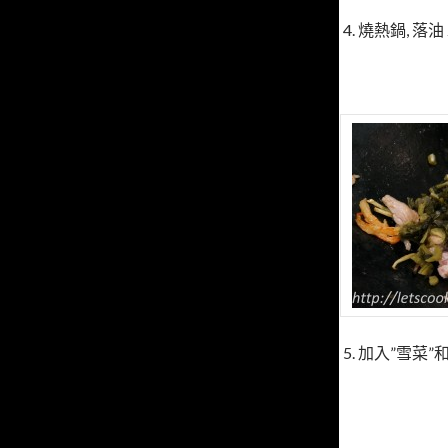
4. 燒熱鍋, 落
5. 加入”雪菜”