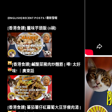
(ENGLISH) RECENT POSTS / 最新發報
[香港食譜] 臘味芋頭飯 (6碗)
[香港食譜] 鹹酸菜豬肉炒麵筋 | 嘩!
太好
味!
｜廣東話
[香港食譜] 蕃茄薯仔紅蘿蔔大豆芽瘦肉湯 |