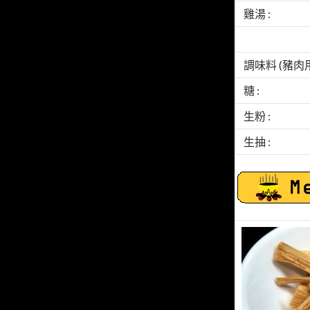
雞湯 :
調味料 (豬肉用)
糖 :
生粉 :
生抽 :