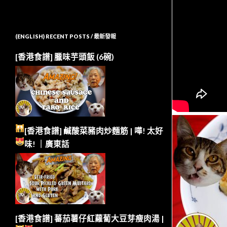
(ENGLISH) RECENT POSTS / 最新發報
[香港食譜] 臘味芋頭飯 (6碗)
[香港食譜] 鹹酸菜豬肉炒麵筋 | 嘩!
太好
味!
｜廣東話
[香港食譜] 蕃茄薯仔紅蘿蔔大豆芽瘦肉湯 |