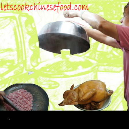
Search
.
SKIP TO CONTENT