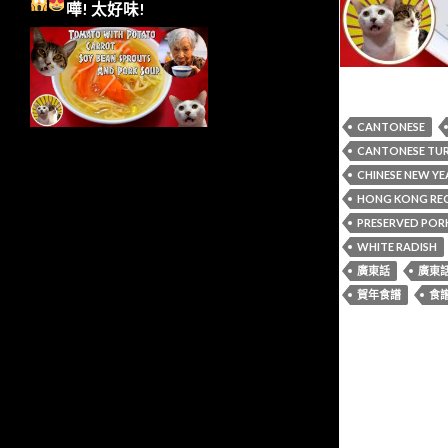
嘩!
太好味!
CANTONESE
CANTONESE TUR
CHINESE NEW YE
HONG KONG REC
PRESERVED POR
WHITE RADISH
廣東話
廣東
賀年食譜
食