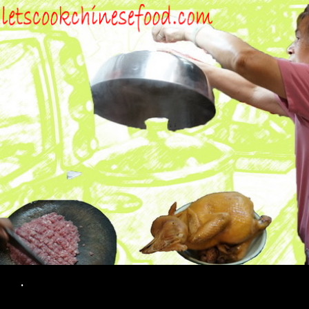
Search
.
SKIP TO CONTENT