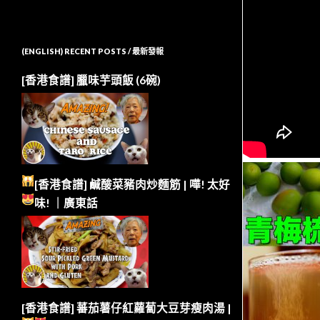
(ENGLISH) RECENT POSTS / 最新發報
[香港食譜] 臘味芋頭飯 (6碗)
[香港食譜] 鹹酸菜豬肉炒麵筋 | 嘩!
太好
味!
｜廣東話
[香港食譜] 蕃茄薯仔紅蘿蔔大豆芽瘦肉湯 |