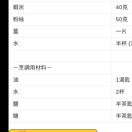
蝦米
40克
粉絲
50克
薑
一片
水
半杯 (
－烹調用材料－
油
1湯匙
水
2杯
鹽
半茶
糖
半茶