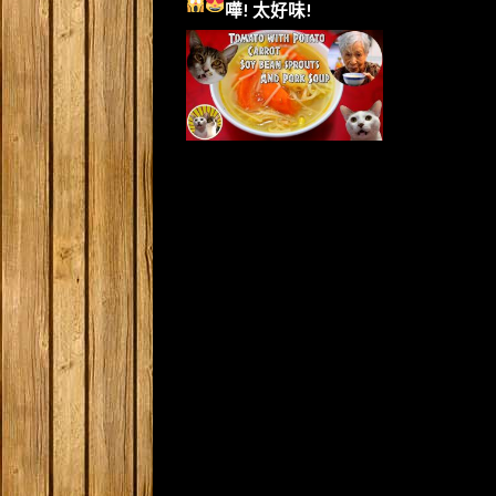
嘩!
太好味!