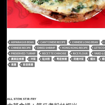
ASPARAGUS BEAN
CANTONESE RECIPE
CHINESE LONG BEAN
CHINESE RECIPE
DIRED SHRIMP
HONG KONG RECIPE
LETSCO
PRESERVED TURNIP
RECETTE CHINOISE
RICE FLOUR
YARD-L
廣東話食譜
沖菜
粘米粉
粵語食譜
荷塘沖菜
蝦米
蝶
食譜
香港食譜
ALL
,
STEW
,
STIR-FRY