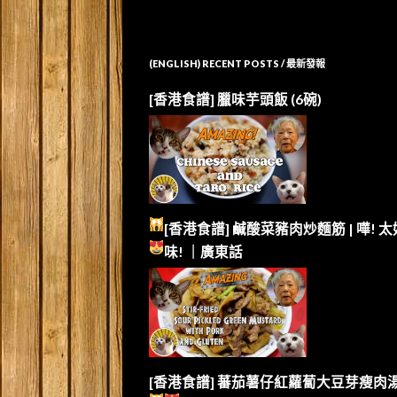
(ENGLISH) RECENT POSTS / 最新發報
[香港食譜] 臘味芋頭飯 (6碗)
[香港食譜] 鹹酸菜豬肉炒麵筋 | 嘩!
太
味!
｜廣東話
[香港食譜] 蕃茄薯仔紅蘿蔔大豆芽瘦肉湯