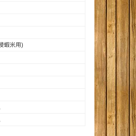
浸蝦米用)
匙
匙