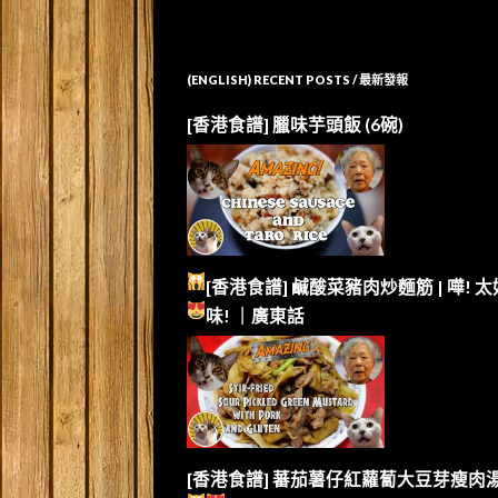
(ENGLISH) RECENT POSTS / 最新發報
[香港食譜] 臘味芋頭飯 (6碗)
[香港食譜] 鹹酸菜豬肉炒麵筋 | 嘩!
太
味!
｜廣東話
[香港食譜] 蕃茄薯仔紅蘿蔔大豆芽瘦肉湯