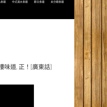
品食譜
中式湯水食譜
節日食譜
未分類食譜
樓味道, 正！[廣東話]