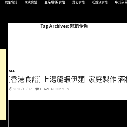
蔬菜食譜
家禽食譜
豆品類/蛋 食譜
點心食譜
粉麵飯食譜
中式甜
Tag Archives: 龍蝦伊麵
ALL
[香港食譜] 上湯龍蝦伊麵 |家庭製作 酒
2020/10/09
LEAVE A COMMENT