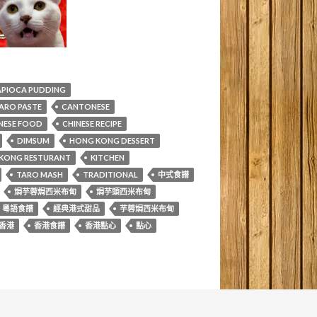
APIOCA PUDDING
ARO PASTE
CANTONESE
NESE FOOD
CHINESE RECIPE
DIMSUM
HONG KONG DESSERT
KONG RESTURANT
KITCHEN
TARO MASH
TRADITIONAL
中式食譜
焗芋蓉焗西米布甸
焗芋頭西米布甸
粵語食譜
經典港式甜品
芋蓉焗西米布甸
香港
香港食譜
香港點心
點心