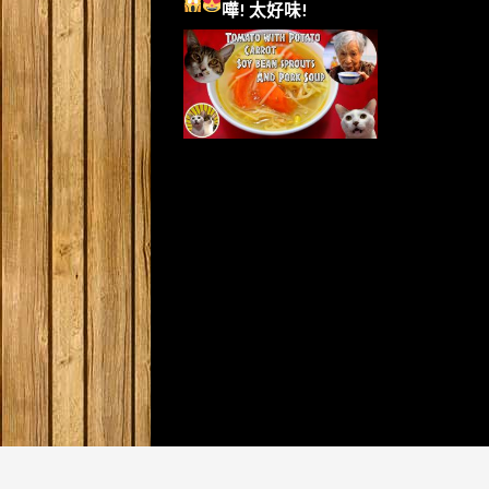
嘩!
太好味!