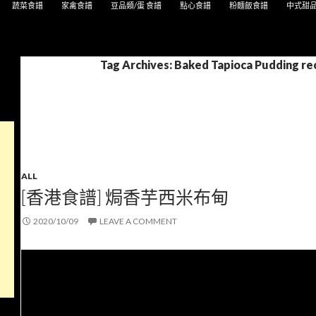
蔬菜食譜
家禽食譜
豆品類/蛋 食譜
點心食譜
粉麵飯食譜
中式甜
Tag Archives: Baked Tapioca Pudding re
ALL
[香港食譜] 焗香芋西米布甸
2020/10/09
LEAVE A COMMENT