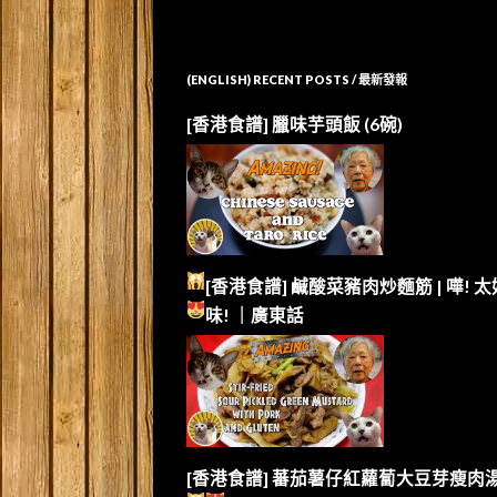
(ENGLISH) RECENT POSTS / 最新發報
[香港食譜] 臘味芋頭飯 (6碗)
[香港食譜] 鹹酸菜豬肉炒麵筋 | 嘩!
太
味!
｜廣東話
[香港食譜] 蕃茄薯仔紅蘿蔔大豆芽瘦肉湯