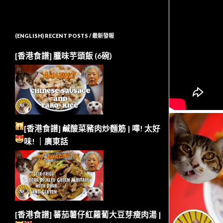
(ENGLISH) RECENT POSTS / 最新發報
[香港食譜] 臘味芋頭飯 (6碗)
[香港食譜] 鹹酸菜豬肉炒麵筋 | 嘩!
太好
味!
｜廣東話
[香港食譜] 蕃茄薯仔紅蘿蔔大豆芽瘦肉湯 |