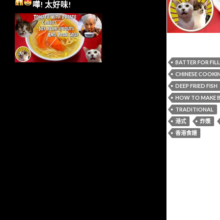
嘩!
太好味!
BATTER FOR FIL
CHINESE COOKI
DEEP FRIED FISH
HOW TO MAKE 
TRADITIONAL
港式
炸漿
香港食譜