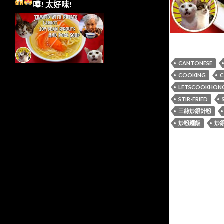
嘩!
太好味!
CANTONESE
COOKING
C
LETSCOOKHON
STIR-FRIED
三絲炒銀針粉
炒粉麵飯
炒