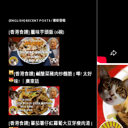
(ENGLISH) RECENT POSTS / 最新發報
[香港食譜] 臘味芋頭飯 (6碗)
[香港食譜] 鹹酸菜豬肉炒麵筋 | 嘩!
太好
味!
｜廣東話
[香港食譜] 蕃茄薯仔紅蘿蔔大豆芽瘦肉湯 |