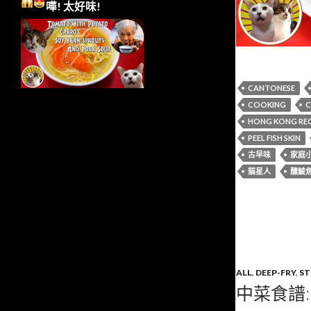
嘩!
太好味!
CANTONESE
COOKING
C
HONG KONG REC
PEEL FISH SKIN
古早味
家庭
貓星人
釀鯪
ALL
,
DEEP-FRY
,
S
中菜食譜