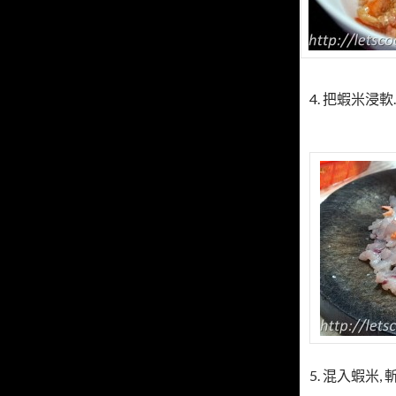
4. 把蝦米浸軟
5. 混入蝦米, 