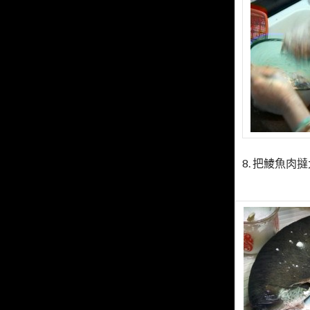
8. 把鯪魚肉撻