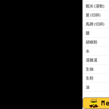
蝦米 (浸軟)
蔥 (切碎)
馬蹄 (切碎)
鹽
胡椒粉
水
清雞湯
生抽
生粉
油