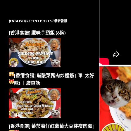
(ENGLISH) RECENT POSTS / 最新發報
[香港食譜] 臘味芋頭飯 (6碗)
[香港食譜] 鹹酸菜豬肉炒麵筋 | 嘩!
太好
味!
｜廣東話
[香港食譜] 蕃茄薯仔紅蘿蔔大豆芽瘦肉湯 |