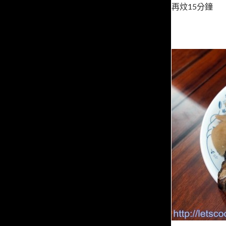
再炆15分鐘