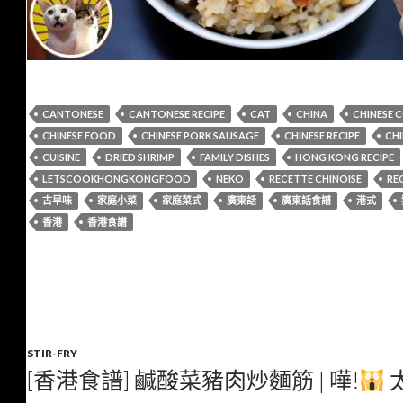
CANTONESE
CANTONESE RECIPE
CAT
CHINA
CHINESE 
CHINESE FOOD
CHINESE PORK SAUSAGE
CHINESE RECIPE
CHI
CUISINE
DRIED SHRIMP
FAMILY DISHES
HONG KONG RECIPE
LETSCOOKHONGKONGFOOD
NEKO
RECETTE CHINOISE
REC
古早味
家庭小菜
家庭菜式
廣東話
廣東話食譜
港式
香港
香港食譜
STIR-FRY
[香港食譜] 鹹酸菜豬肉炒麵筋 | 嘩!