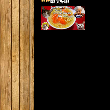
嘩!
太好味!