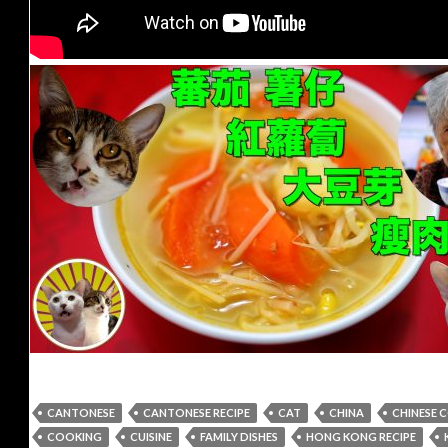
CANTONESE
CANTONESE RECIPE
CAT
CHINA
CHINESE 
COOKING
CUISINE
FAMILY DISHES
HONG KONG RECIPE