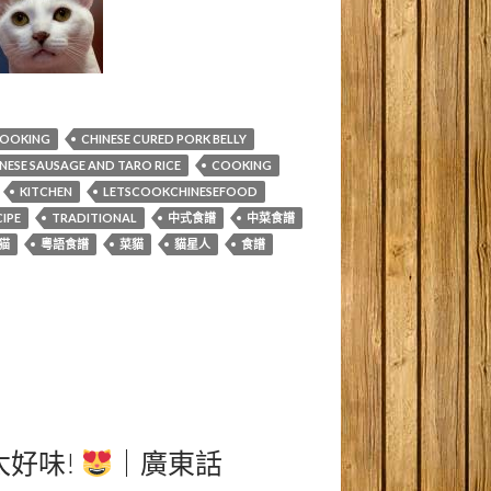
COOKING
CHINESE CURED PORK BELLY
NESE SAUSAGE AND TARO RICE
COOKING
KITCHEN
LETSCOOKCHINESEFOOD
IPE
TRADITIONAL
中式食譜
中菜食譜
猫
粵語食譜
菜貓
貓星人
食譜
太好味!
｜廣東話