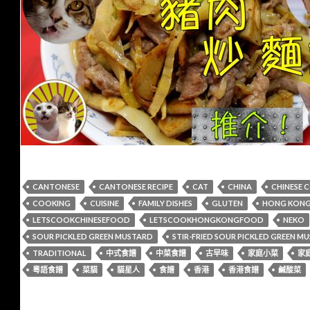
CANTONESE
CANTONESE RECIPE
CAT
CHINA
CHINESE 
COOKING
CUISINE
FAMILY DISHES
GLUTEN
HONG KONG 
LETSCOOKCHINESEFOOD
LETSCOOKHONGKONGFOOD
NEKO
SOUR PICKLED GREEN MUSTARD
STIR-FRIED SOUR PICKLED GREEN 
TRADITIONAL
中式食譜
中菜食譜
古早味
家庭小菜
家
粵語食譜
菜貓
貓星人
食譜
香港
香港食譜
鹹酸菜