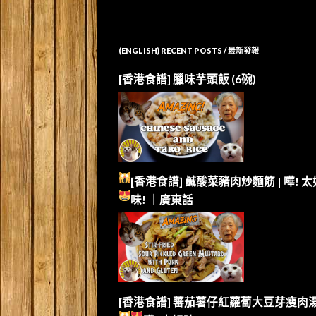
(ENGLISH) RECENT POSTS / 最新發報
[香港食譜] 臘味芋頭飯 (6碗)
[香港食譜] 鹹酸菜豬肉炒麵筋 | 嘩!
太
味!
｜廣東話
[香港食譜] 蕃茄薯仔紅蘿蔔大豆芽瘦肉湯